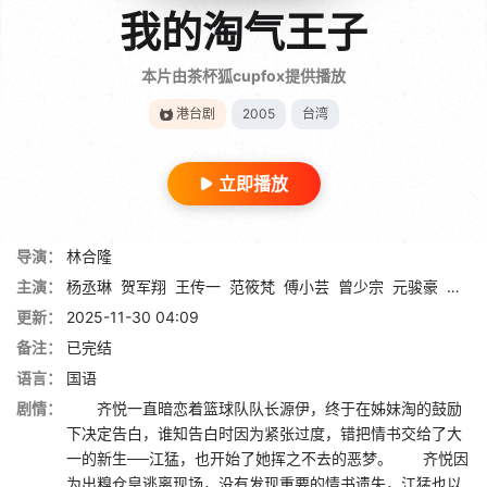
我的淘气王子
本片由茶杯狐cupfox提供播放
港台剧
2005
台湾
立即播放
导演：
林合隆
主演：
杨丞琳
贺军翔
王传一
范筱梵
傅小芸
曾少宗
元骏豪
增山
更新：
2025-11-30 04:09
备注：
已完结
语言：
国语
剧情：
齐悦一直暗恋着篮球队队长源伊，终于在姊妹淘的鼓励
下决定告白，谁知告白时因为紧张过度，错把情书交给了大
一的新生──江猛，也开始了她挥之不去的恶梦。 齐悦因
为出糗仓皇逃离现场，没有发现重要的情书遗失，江猛也以