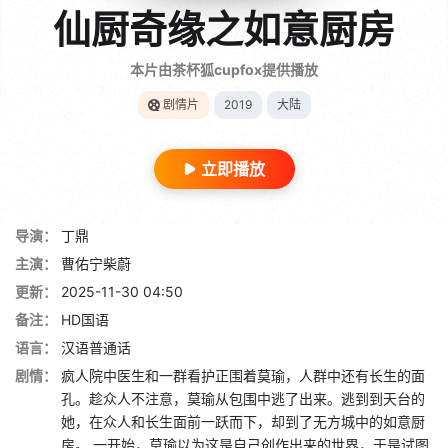
仙厨奇缘之如意厨房
本片由茶杯狐cupfox提供播放
剧情片
2019
大陆
立即播放
导演：
丁鼎
主演：
曹佑宁柴蔚
更新：
2025-11-30 04:50
备注：
HD国语
语言：
汉语普通话
剧情：
疯人院中医生和一群看护正围着莫瑜，人群中还有长生的面
孔。趁众人不注意，莫瑜从包围中逃了出来。逃到到天台的
她，在众人和长生面前一跃而下，却到了无方城中的如意厨
房。 一开始，莫瑜以为这是自己创作出来的世界，于是试图