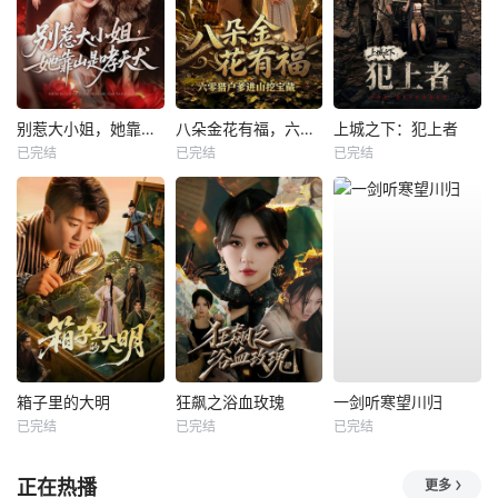
别惹大小姐，她靠山是哮天犬
八朵金花有福，六零猎户爹进山挖宝藏
上城之下：犯上者
已完结
已完结
已完结
箱子里的大明
狂飙之浴血玫瑰
一剑听寒望川归
已完结
已完结
已完结
正在热播
更多