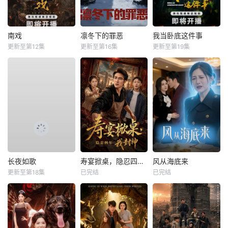
南戏
凛冬下的罪恶
我当卧底这件事
更新至第12集
更新至第16集
更新至第19集
长夜如歌
寿宴掀桌，隐忍四年我封神
风从海底来
更新至第18集
已完结
已完结