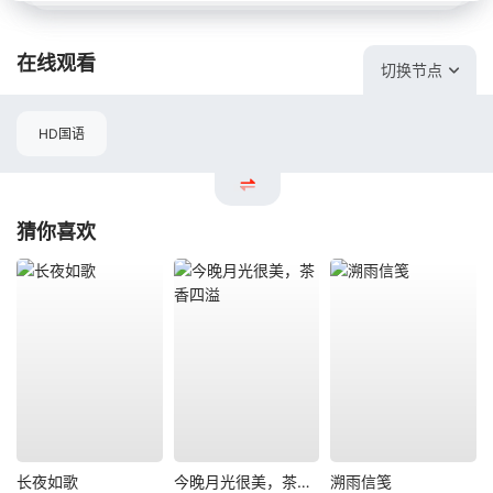
在线观看
切换节点
HD国语
猜你喜欢
长夜如歌
今晚月光很美，茶香四溢
溯雨信笺