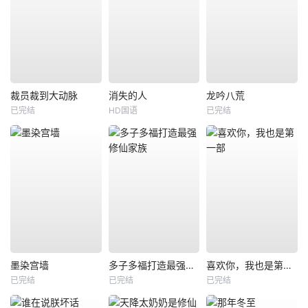
裁员裁到大动脉
消失的人
龙吟八荒
已完结
HD国语
已完结
墨染宫墙
多子多福打造最强修仙家族
喜欢你，我也是第一部
已完结
已完结
已完结