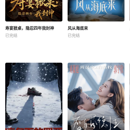
寿宴掀桌，隐忍四年我封神
风从海底来
已完结
已完结