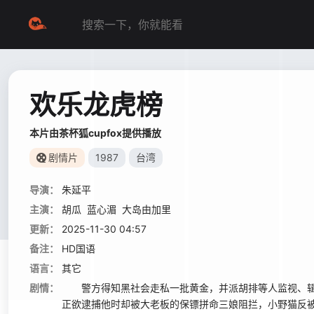
欢乐龙虎榜
本片由茶杯狐cupfox提供播放
剧情片
1987
台湾
导演：
朱延平
主演：
胡瓜
蓝心湄
大岛由加里
更新：
2025-11-30 04:57
备注：
HD国语
语言：
其它
剧情：
警方得知黑社会走私一批黄金，并派胡排等人监视、辑
正欲逮捕他时却被大老板的保镖拼命三娘阻拦，小野猫反被