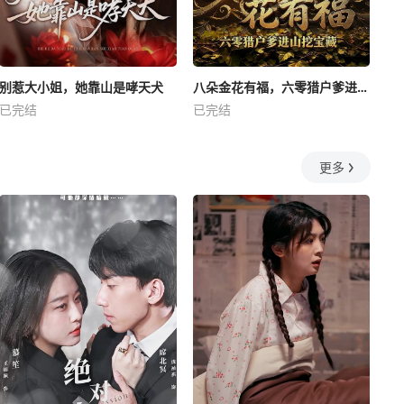
别惹大小姐，她靠山是哮天犬
八朵金花有福，六零猎户爹进山挖宝藏
已完结
已完结
更多