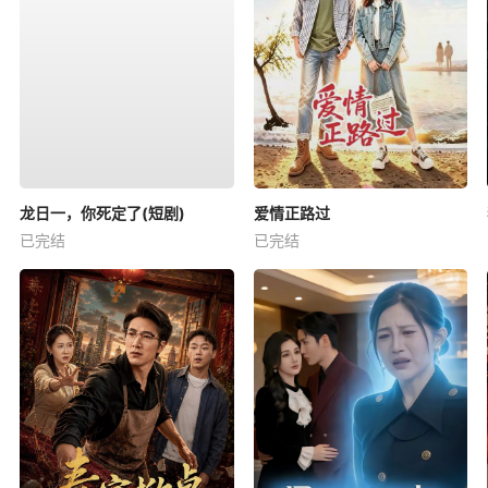
龙日一，你死定了(短剧)
爱情正路过
已完结
已完结