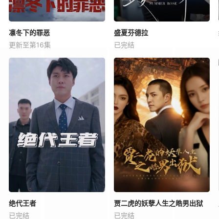
凛冬下的罪恶
盛夏芬德拉
更新至第16集
已完结
绝代王者
贾二虎的妖孽人生之皓男出狱
已完结
已完结