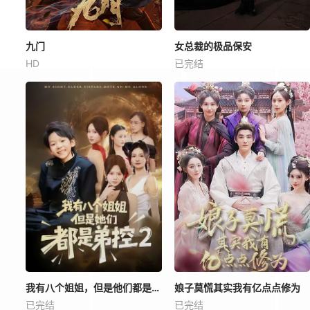
九门
女总裁的极品保安
HD
已完结
我有八个姐姐，但是他们都是弟控2
娘子莫慌其实我有亿点点修为
已完结
已完结