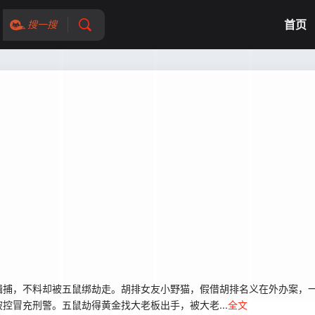
首页
搜一搜
捕，不料却被五鼠绑劫走。胡排女友小野猫，假借胡排名义在外办案，一
控冒充刑警。五鼠劫得黄金找大老板出手，被大老...
全文