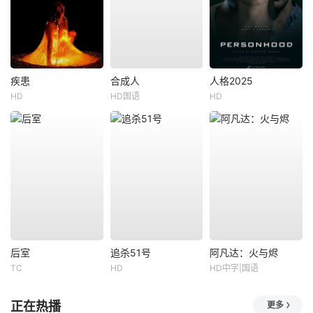
疾患
合成人
人格2025
HD
HD国语
HD
后室
追杀51号
阿凡达：火与烬
TC
HD
HD中字|国语
正在热播
更多