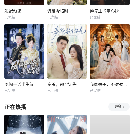
般配预谋
偏爱降临时
傅先生的掌心娇
已完结
已完结
已完结
凤阙一诺半生错
秦爷，领个证先
我家娘子，不对劲第四季
已完结
已完结
已完结
正在热播
更多