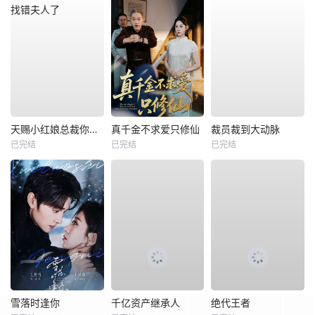
天赐小红娘总裁你找错夫人了
真千金不求爱只修仙
裁员裁到大动脉
已完结
已完结
已完结
雪落时逢你
千亿资产继承人
绝代王者