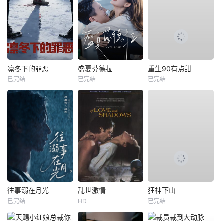
凛冬下的罪恶
盛夏芬德拉
重生90有点甜
已完结
已完结
已完结
往事溺在月光
乱世激情
狂神下山
已完结
HD
已完结