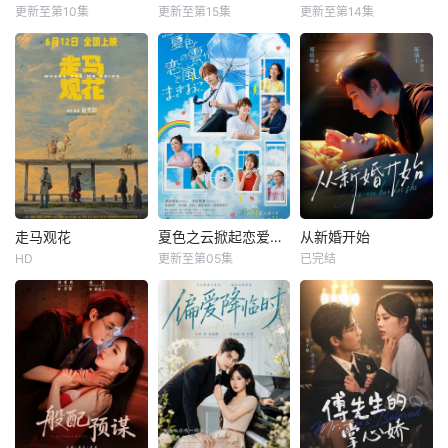
更新至第10集
更新至第15集
更新至第14集
走马观花
夏色之云掀起恋爱与风暴
从新婚开始
HD
更新至第05集
已完结