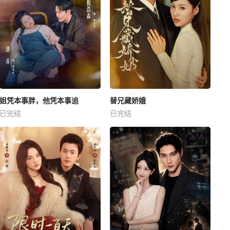
姐凭本事胖，他凭本事追
替兄藏娇娥
已完结
已完结