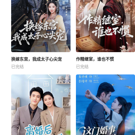
换嫁东宫，我成太子心尖宠
作精继室，谁也不惯
已完结
已完结