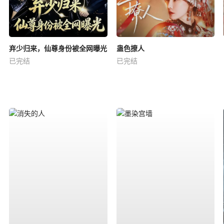
弃少归来，仙尊身份被全网曝光
蛊色撩人
已完结
已完结