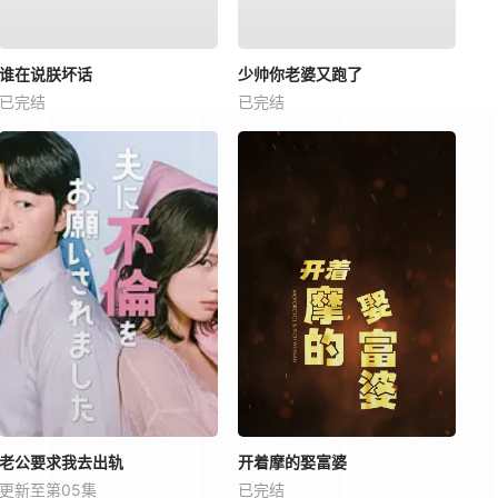
谁在说朕坏话
少帅你老婆又跑了
已完结
已完结
老公要求我去出轨
开着摩的娶富婆
更新至第05集
已完结