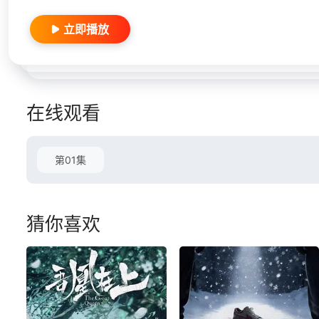
立即播放
在线观看
第01集
猜你喜欢