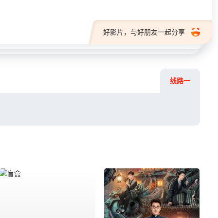
好影片，与好朋友一起分享
线路一