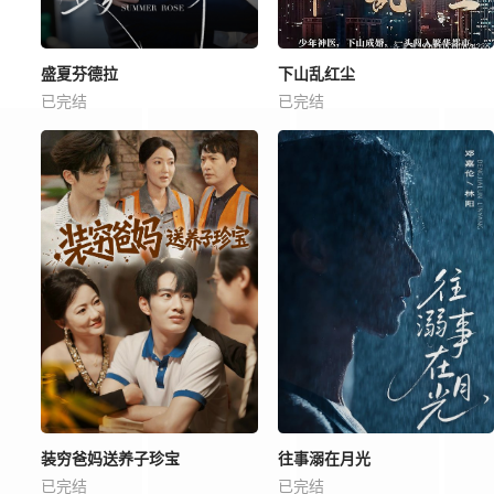
盛夏芬德拉
下山乱红尘
已完结
已完结
装穷爸妈送养子珍宝
往事溺在月光
已完结
已完结