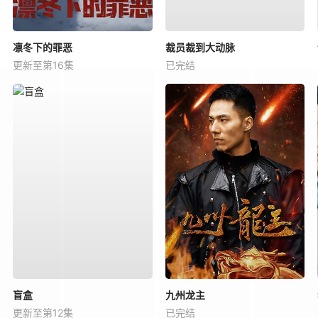
凛冬下的罪恶
裁员裁到大动脉
更新至第16集
已完结
盲盒
九州龙主
更新至第12集
已完结