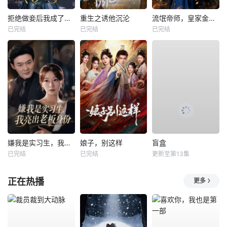
拒绝做妾后我成了太子侧妃
重生之诱他沉沦
流氓帝师，皇家金牌县令
已完结
已完结
已完结
嫌我是实习生，我亮出老板身份
娘子，别这样
盲盒
已完结
已完结
更新至第13集
正在热播
更多