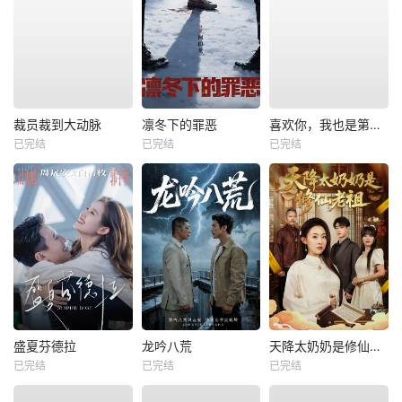
裁员裁到大动脉
凛冬下的罪恶
喜欢你，我也是第一部
已完结
已完结
已完结
盛夏芬德拉
龙吟八荒
天降太奶奶是修仙老祖
已完结
已完结
已完结