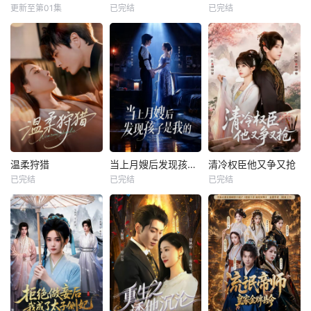
更新至第01集
已完结
已完结
温柔狩猎
当上月嫂后发现孩子是我的
清冷权臣他又争又抢
已完结
已完结
已完结