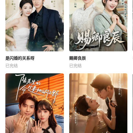
是闪婚的关系呀
赐卿良辰
已完结
已完结