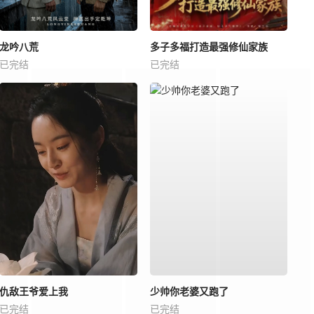
龙吟八荒
多子多福打造最强修仙家族
已完结
已完结
仇敌王爷爱上我
少帅你老婆又跑了
已完结
已完结