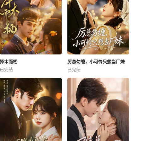
择木而栖
厉总勿缠，小可怜只想当厂妹
已完结
已完结