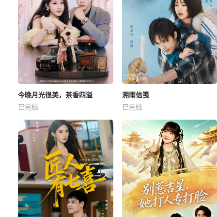
今晚月光很美，茶香四溢
溯雨信笺
已完结
已完结