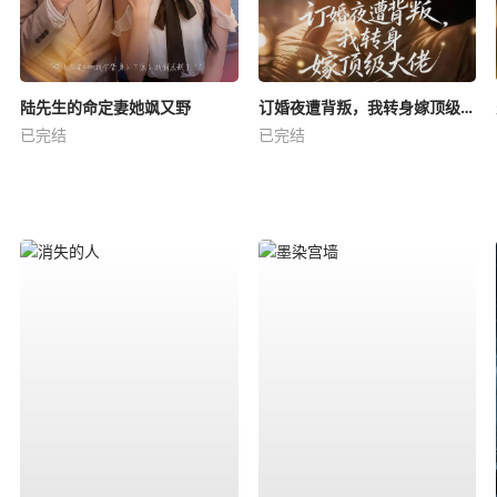
陆先生的命定妻她飒又野
订婚夜遭背叛，我转身嫁顶级大佬
已完结
已完结