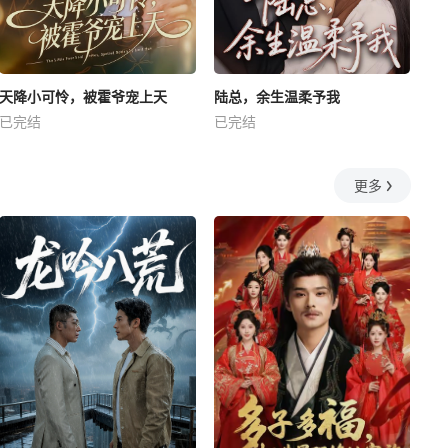
天降小可怜，被霍爷宠上天
陆总，余生温柔予我
已完结
已完结
更多