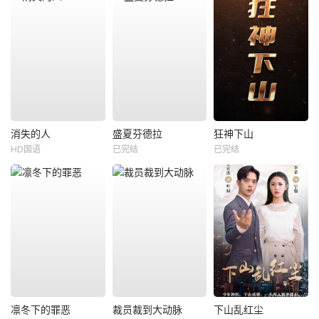
消失的人
盛夏芬德拉
狂神下山
HD国语
已完结
已完结
凛冬下的罪恶
裁员裁到大动脉
下山乱红尘