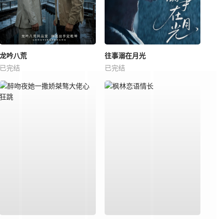
龙吟八荒
往事溺在月光
已完结
已完结