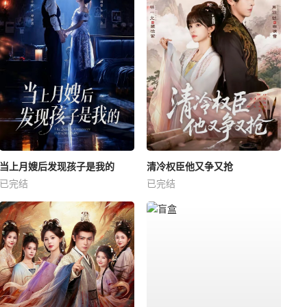
当上月嫂后发现孩子是我的
清冷权臣他又争又抢
已完结
已完结