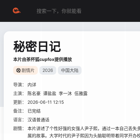
秘密日记
本片由茶杯狐cupfox提供播放
剧情片
2026
中国大陆
导演：
内详
主演：
陈名豪
谭盐盐
李一沐
伍雅露
更新：
2026-06-11 12:15
备注：
已完结
语言：
汉语普通话
剧情：
本片讲述了个性好强的女强人尹子熙，通过一本自己丢失
属的故事。大学时代的尹子熙因为头脑聪明带着同学开办校