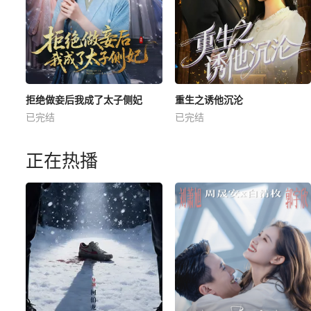
拒绝做妾后我成了太子侧妃
重生之诱他沉沦
已完结
已完结
正在热播