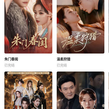
朱门春闺
温柔狩猎
已完结
已完结