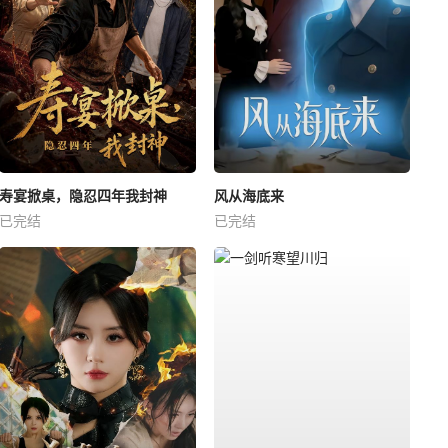
寿宴掀桌，隐忍四年我封神
风从海底来
已完结
已完结