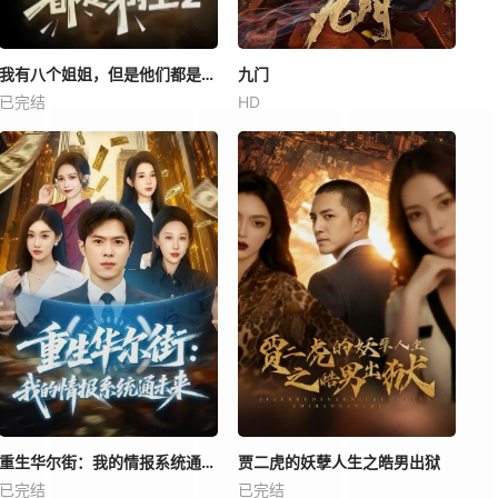
我有八个姐姐，但是他们都是弟控2
九门
已完结
HD
重生华尔街：我的情报系统通未来
贾二虎的妖孽人生之皓男出狱
已完结
已完结