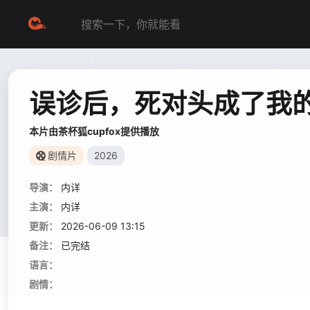
误诊后，死对头成了我
本片由茶杯狐cupfox提供播放
剧情片
2026
导演：
内详
主演：
内详
更新：
2026-06-09 13:15
备注：
已完结
语言：
剧情：