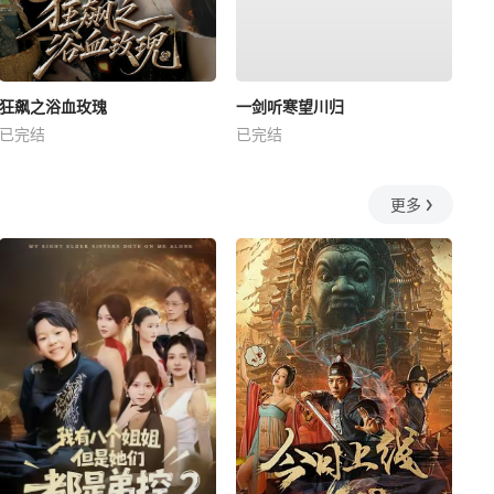
狂飙之浴血玫瑰
一剑听寒望川归
已完结
已完结
更多