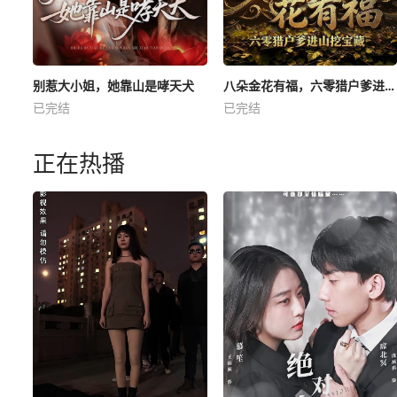
别惹大小姐，她靠山是哮天犬
八朵金花有福，六零猎户爹进山挖宝藏
已完结
已完结
正在热播