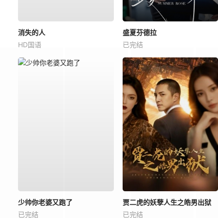
消失的人
盛夏芬德拉
HD国语
已完结
少帅你老婆又跑了
贾二虎的妖孽人生之皓男出狱
已完结
已完结