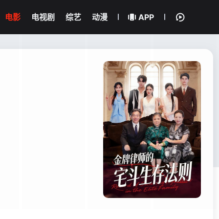
电影
电视剧
综艺
动漫
APP