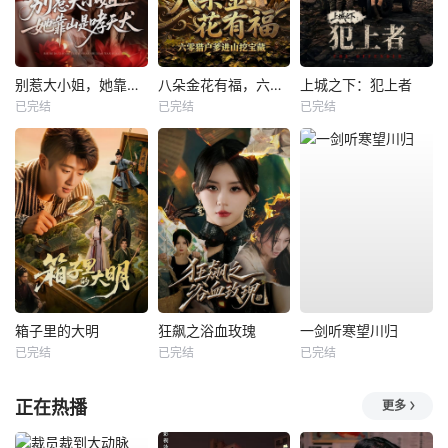
别惹大小姐，她靠山是哮天犬
八朵金花有福，六零猎户爹进山挖宝藏
上城之下：犯上者
已完结
已完结
已完结
箱子里的大明
狂飙之浴血玫瑰
一剑听寒望川归
已完结
已完结
已完结
正在热播
更多