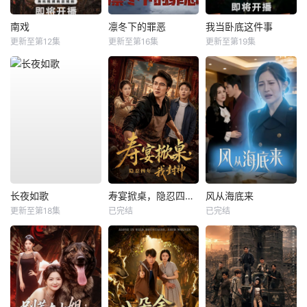
南戏
凛冬下的罪恶
我当卧底这件事
更新至第12集
更新至第16集
更新至第19集
长夜如歌
寿宴掀桌，隐忍四年我封神
风从海底来
更新至第18集
已完结
已完结