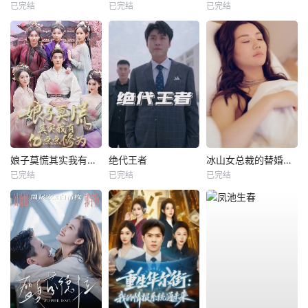
已完结
已完结
已完结
娘子莫慌其实我有亿点点修为
绝代王者
冰山女总裁的替婚兵王
已完结
已完结
已完结