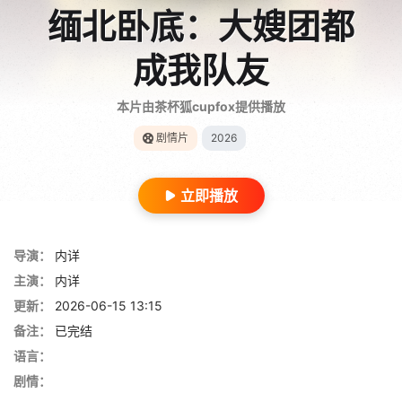
缅北卧底：大嫂团都
成我队友
本片由茶杯狐cupfox提供播放
剧情片
2026
立即播放
导演：
内详
主演：
内详
更新：
2026-06-15 13:15
备注：
已完结
语言：
剧情：