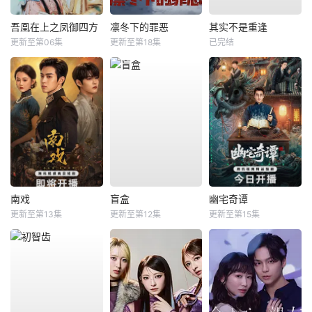
吾凰在上之凤御四方
凛冬下的罪恶
其实不是重逢
更新至第06集
更新至第18集
已完结
南戏
盲盒
幽宅奇谭
更新至第13集
更新至第12集
更新至第15集