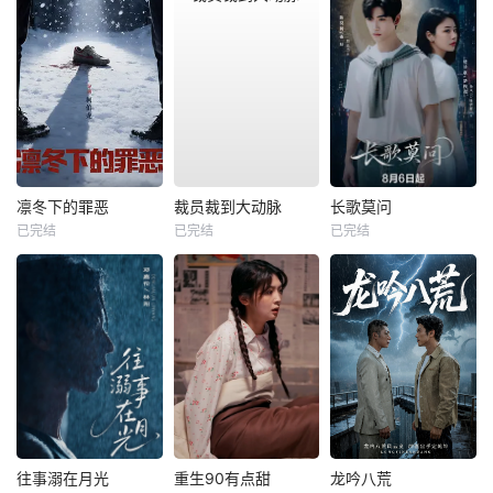
凛冬下的罪恶
裁员裁到大动脉
长歌莫问
已完结
已完结
已完结
往事溺在月光
重生90有点甜
龙吟八荒