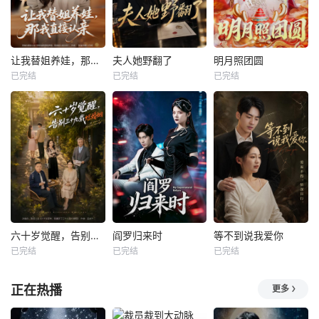
让我替姐养娃，那我直接认亲
夫人她野翻了
明月照团圆
已完结
已完结
已完结
六十岁觉醒，告别三十九载烂婚姻
阎罗归来时
等不到说我爱你
已完结
已完结
已完结
正在热播
更多