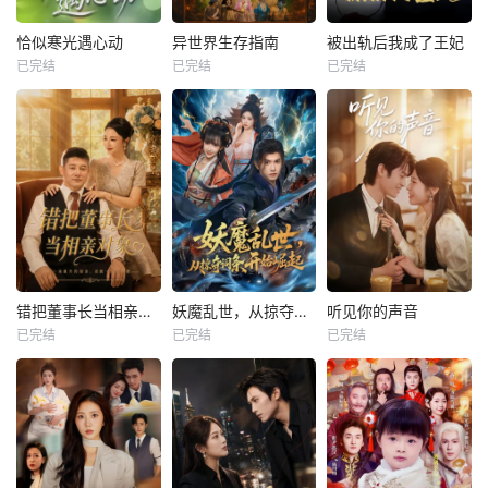
恰似寒光遇心动
异世界生存指南
被出轨后我成了王妃
已完结
已完结
已完结
错把董事长当相亲对象
妖魔乱世，从掠夺词条开始崛起
听见你的声音
已完结
已完结
已完结