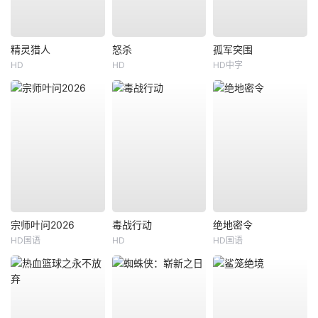
精灵猎人
怒杀
孤军突围
HD
HD
HD中字
宗师叶问2026
毒战行动
绝地密令
HD国语
HD
HD国语