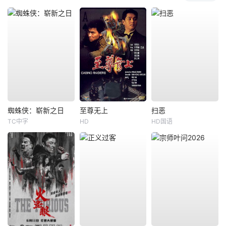
蜘蛛侠：崭新之日
至尊无上
扫恶
TC中字
HD
HD国语