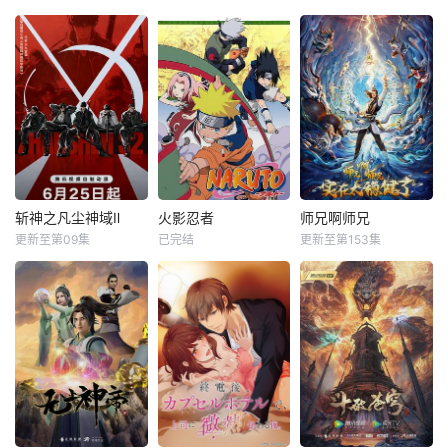
斩神之凡尘神域Ⅱ
火影忍者
师兄啊师兄
更新至第09集
已完结
更新至第153集