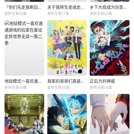
『你们先走我断后』，于是10年后我成为了传说
关于我转生变成史莱姆这档事第四季
乡下大叔成为剑圣第二季
更新至第06集
更新至第17集
更新至第05集
地狱模式～喜欢速通游戏的玩家在废设定异世界无双～第二季
我家的弟弟们真是让您费心了
正后方的神威
更新至第06集
更新至第06集
更新至第06集