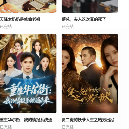
天降太奶奶是修仙老祖
傅总，夫人这次真的死了
已完结
已完结
重生华尔街：我的情报系统通未来
贾二虎的妖孽人生之皓男出狱
已完结
已完结