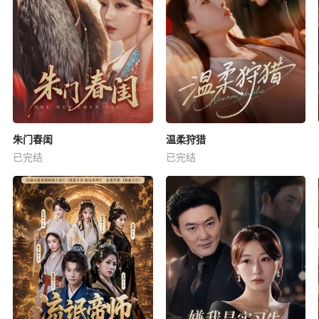
朱门春闺
温柔狩猎
已完结
已完结