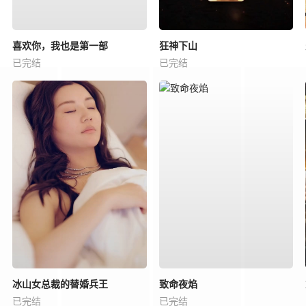
喜欢你，我也是第一部
狂神下山
已完结
已完结
冰山女总裁的替婚兵王
致命夜焰
已完结
已完结