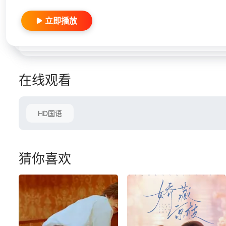
立即播放
在线观看
HD国语
猜你喜欢