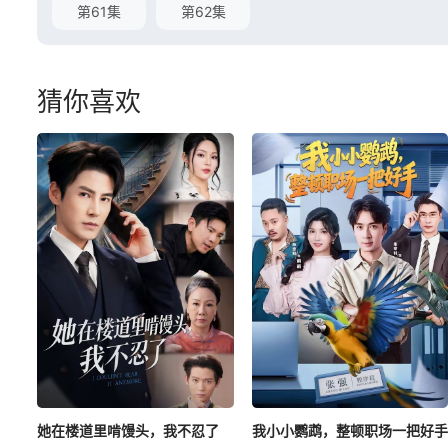
第61集
第62集
猜你喜欢
她在楼道里啃馒头，我不忍了
我小小鹦鹉，整顿职场一把好手