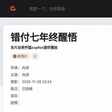
错付七年终醒悟
本片由茶杯狐cupfox提供播放
剧情片
0
导演：
内详
主演：
内详
更新：
2025-11-29 22:24
备注：
已完结
语言：
剧情：