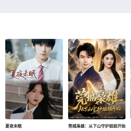
夏夜未眠
莞城枭雄：从下山守护姐姐开始