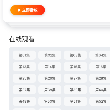
立即播放
在线观看
第01集
第02集
第03集
第04集
第13集
第14集
第15集
第16集
第25集
第26集
第27集
第28集
第37集
第38集
第39集
第40集
第49集
第50集
第51集
第52集