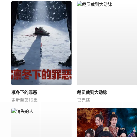
凛冬下的罪恶
裁员裁到大动脉
更新至第16集
已完结