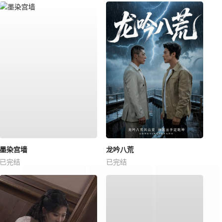
墨染宫墙
龙吟八荒
已完结
已完结