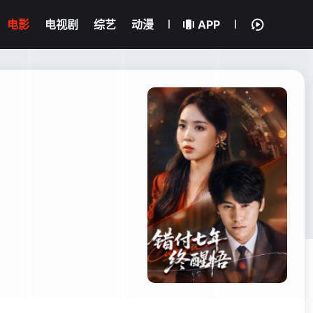
电影
电视剧
综艺
动漫
APP