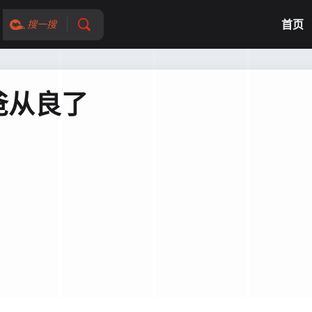
首页
搜一搜
爸从良了