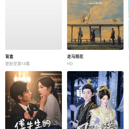
盲盒
走马观花
更新至第14集
HD