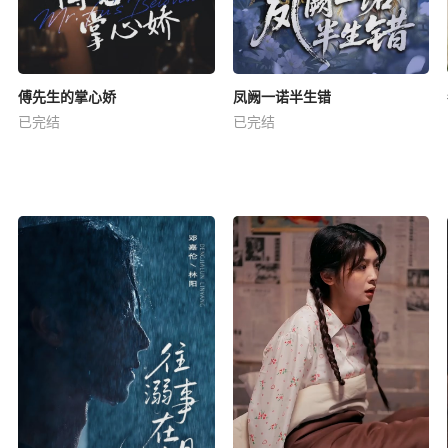
傅先生的掌心娇
凤阙一诺半生错
已完结
已完结