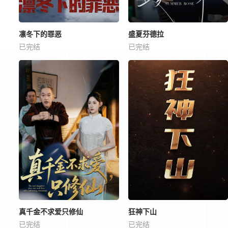
凛冬下的罪恶
盛夏芬德拉
已完结
已完结
真千金不求爱只修仙
狂神下山
已完结
已完结