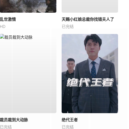
乱世激情
天赐小红娘总裁你找错夫人了
HD
已完结
裁员裁到大动脉
绝代王者
已完结
已完结