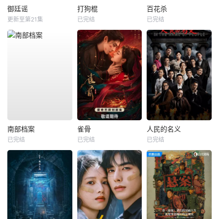
御廷谣
打狗棍
百花杀
更新至第21集
已完结
已完结
南部档案
雀骨
人民的名义
已完结
已完结
已完结