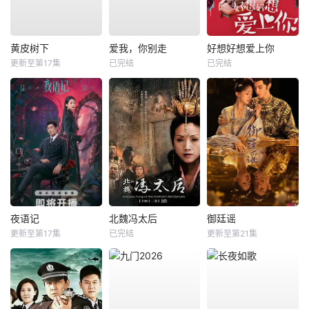
黄皮树下
爱我，你别走
好想好想爱上你
更新至第17集
已完结
已完结
夜语记
北魏冯太后
御廷谣
更新至第17集
已完结
更新至第21集