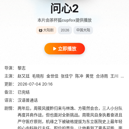
问心2
本片由茶杯狐cupfox提供播放
大陆剧
2026
中国大陆
立即播放
导演：
黎志
主演：
赵又廷
毛晓彤
金世佳
张佳宁
陈冲
黄觉
合诗雨
王川
孙浠
更新：
2026-07-04 20:16
备注：
已完结
语言：
汉语普通话
剧情：
两年后，周筱风援黔归来与林逸、方筱然会合，三人小分队
再度并肩作战，但也面对全新挑战。周筱风自身执着奋进且
严守医疗原则，机缘之下被破格提拔为东立医院史上最年轻
的心内科执行主任。职位的晋升，让他看到了更多可能、面