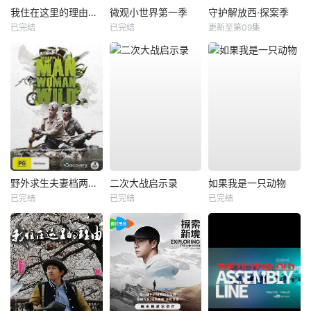
我住在这里的理由第四季
微观小世界第一季
守护解放西·探案季
已完结
已完结
更新至第09集
野外求生夫妻档两季全
二次大战启示录
如果我是一只动物
已完结
已完结
已完结