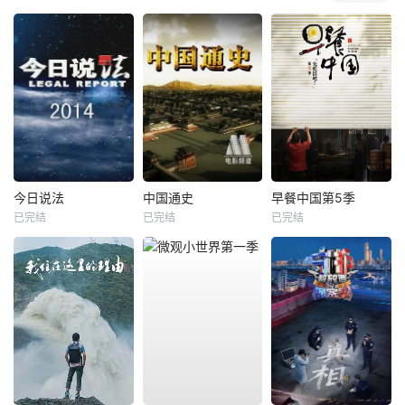
今日说法
中国通史
早餐中国第5季
已完结
已完结
已完结