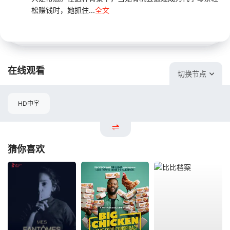
松赚钱时，她抓住...
全文
在线观看
切换节点
HD中字
猜你喜欢