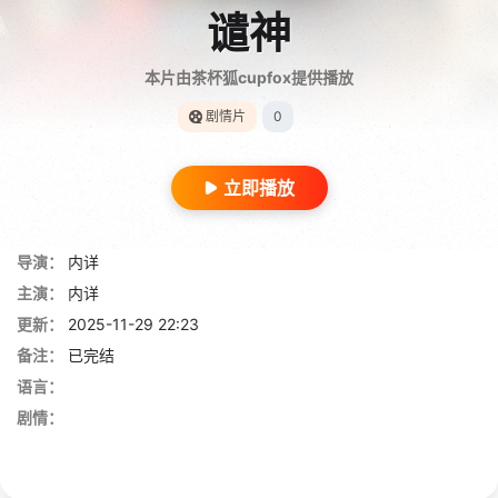
谴神
本片由茶杯狐cupfox提供播放
剧情片
0
立即播放
导演：
内详
主演：
内详
更新：
2025-11-29 22:23
备注：
已完结
语言：
剧情：