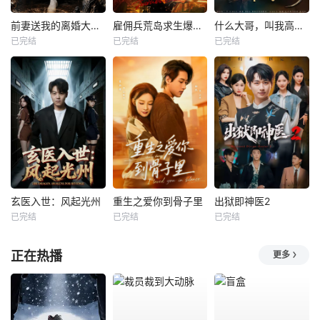
前妻送我的离婚大礼包
雇佣兵荒岛求生爆火出圈第二季
什么大哥，叫我高律师
已完结
已完结
已完结
玄医入世：风起光州
重生之爱你到骨子里
出狱即神医2
已完结
已完结
已完结
正在热播
更多