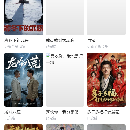
凛冬下的罪恶
裁员裁到大动脉
盲盒
更新至第18集
已完结
更新至第12集
龙吟八荒
喜欢你，我也是第一部
多子多福打造最强修仙家族
已完结
已完结
已完结