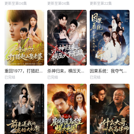
更新至第06集
更新至第06集
更新至第22集
重回1977，打猎赶山娶老婆
杀神归来，横压天下无敌
因果系统：我夺气运救苍生
已完结
已完结
已完结