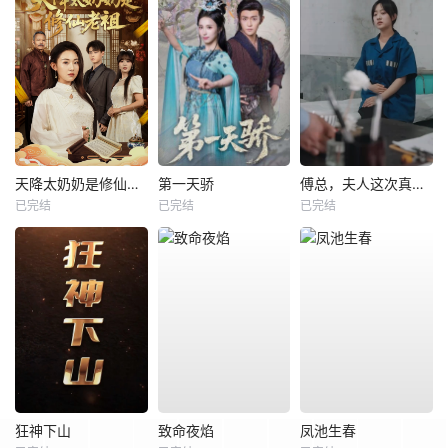
天降太奶奶是修仙老祖
第一天骄
傅总，夫人这次真的死了
已完结
已完结
已完结
狂神下山
致命夜焰
凤池生春