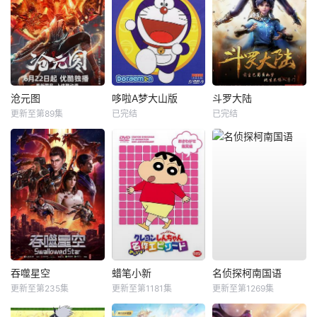
沧元图
哆啦A梦大山版
斗罗大陆
更新至第89集
已完结
已完结
吞噬星空
蜡笔小新
名侦探柯南国语
更新至第235集
更新至第1181集
更新至第1269集