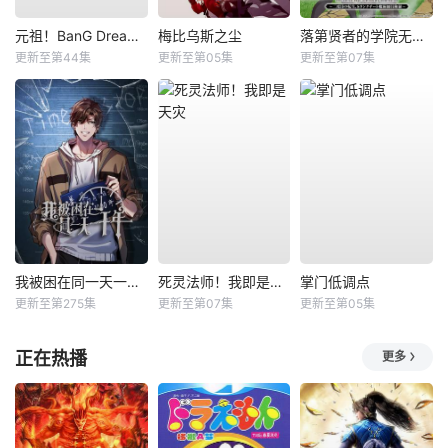
元祖！BanG Dream酱
梅比乌斯之尘
落第贤者的学院无双第二回转生，S等级作弊魔术师冒险记
更新至第44集
更新至第05集
更新至第07集
我被困在同一天一千年动态漫
死灵法师！我即是天灾
掌门低调点
更新至第275集
更新至第07集
更新至第05集
正在热播
更多