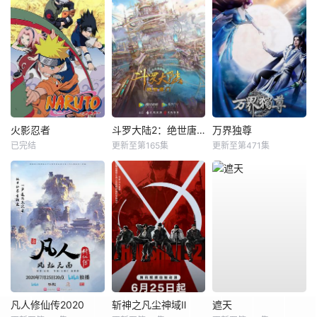
火影忍者
斗罗大陆2：绝世唐门
万界独尊
已完结
更新至第165集
更新至第471集
凡人修仙传2020
斩神之凡尘神域Ⅱ
遮天