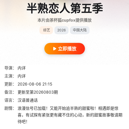
半熟恋人第五季
本片由茶杯狐cupfox提供播放
综艺
2026
中国大陆
立即播放
导演：
内详
主演：
内详
更新：
2026-08-06 21:15
备注：
更新至第20260803期
语言：
汉语普通话
剧情：
浪漫信号已加载！又能开始追半熟的甜蜜啦！相遇即是惊
喜，有试探有紧张更有藏不住的心动，新的甜蜜故事敬请期
待吧！