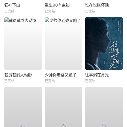
狂神下山
重生90有点甜
谁在说朕坏话
已完结
已完结
已完结
裁员裁到大动脉
少帅你老婆又跑了
往事溺在月光
已完结
已完结
已完结