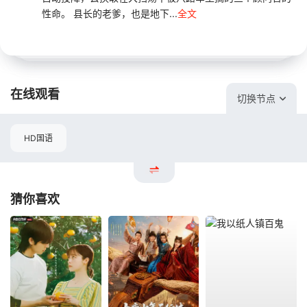
性命。 县长的老爹，也是地下...
全文
在线观看
切换节点
HD国语
猜你喜欢