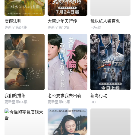
度假法则
大唐少年天行传
我以纸人镇百鬼
更新至第06集
更新至第12集
已完结
我们的排练
老公要求我去出轨
斩毒行动
更新至第04集
更新至第05集
HD