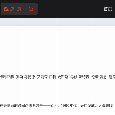
首页
搜一搜
·卡利亚赫
罗斯·马昆德
艾莉森·西莉-史密斯
马修·沃特森
伦诺·赞恩
迈
在最脆弱的时间点遭遇袭击——如今，1990年代。天启发威，大战来临