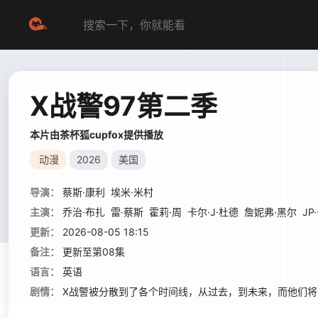
X战警97第二季
本片由茶杯狐cupfox提供播放
动漫
2026
美国
导演：
蔡斯·康利
埃米·米村
主演：
乔治·布扎
雷·蔡斯
霍莉·周
卡尔·J·杜德
詹妮弗·黑尔
JP
更新：
2026-08-05 18:15
备注：
更新至第08集
语言：
英语
剧情：
X战警被分散到了各个时间线，从过去，到未来，而他们将