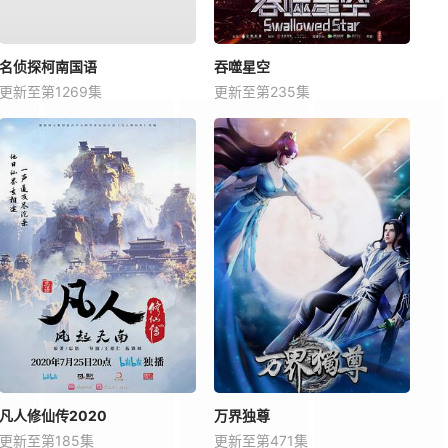
名侦探柯南国语
吞噬星空
更新至第1269集
更新至第235集
凡人修仙传2020
万界独尊
更新至第185集
更新至第471集