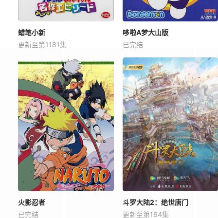
蜡笔小新
哆啦A梦大山版
更新至第1181集
已完结
火影忍者
斗罗大陆2：绝世唐门
已完结
更新至第164集