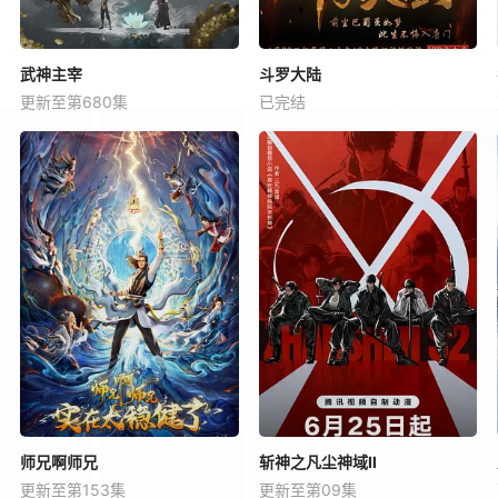
武神主宰
斗罗大陆
更新至第680集
已完结
师兄啊师兄
斩神之凡尘神域Ⅱ
更新至第153集
更新至第09集