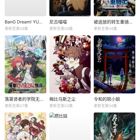
BanG Dream! YUME∞MITA
尼古喵喵
被追放的转生重骑士用游戏知识开无双
更新至第08集
更新至第06集
更新至第06集
落第贤者的学院无双第二回转生，S等级作弊魔术师冒险记
梅比乌斯之尘
令和的斑小姐
更新至第07集
更新至第05集
更新至第06集