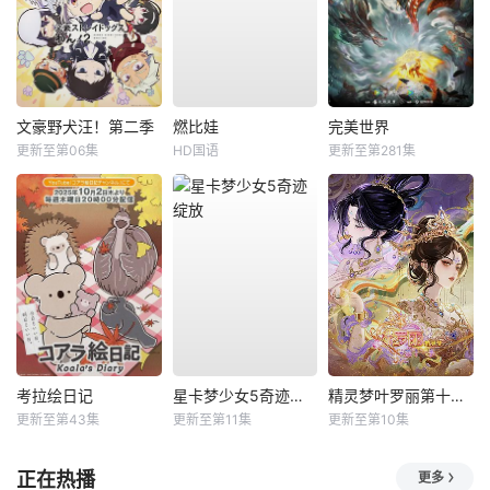
文豪野犬汪！第二季
燃比娃
完美世界
更新至第06集
HD国语
更新至第281集
考拉绘日记
星卡梦少女5奇迹绽放
精灵梦叶罗丽第十一季（下）
更新至第43集
更新至第11集
更新至第10集
正在热播
更多