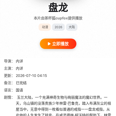
盘龙
本片由茶杯狐cupfox提供播放
动漫
2026
大陆
立即播放
导演：
内详
主演：
内详
更新：
2026-07-10 04:15
备注：
已完结
语言：
国语
剧情：
玉兰大陆，一个充满神奇生物与绚丽魔法的魔幻世界。一
天，乌山镇的没落贵族少年林雷·巴鲁克，踏入布满灰尘的祖
屋当中，无意中得到一枚看似普通的戒指一一盘龙戒指，从
此他的人生发生了转变。在戒灵德林·柯沃特的帮助下，林雷