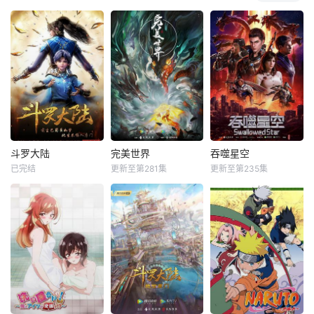
斗罗大陆
完美世界
吞噬星空
已完结
更新至第281集
更新至第235集