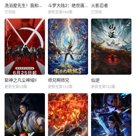
洗浴屋先生！我和那家伙在女浴池！？
斗罗大陆2：绝世唐门
火影忍者
已完结
更新至第164集
已完结
斩神之凡尘神域Ⅱ
师兄啊师兄
仙逆
更新至第09集
更新至第153集
更新至第152集