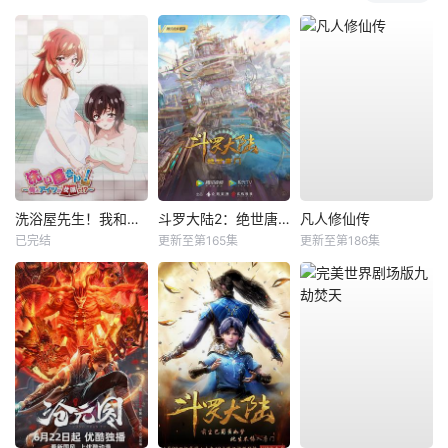
洗浴屋先生！我和那家伙在女浴池！？
斗罗大陆2：绝世唐门
凡人修仙传
已完结
更新至第165集
更新至第186集