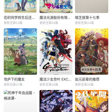
花织同学转生后还是想干架
魔法光源股份有限公司第二季
暗芝居第十七季
更新至第05集
更新至第06集
更新至第04集
穹庐下的魔女
魔法少女奈叶 EXCEEDS Gun Blaze Vengeance
岩元前辈的推荐
更新至第07集
更新至第06集
更新至第06集