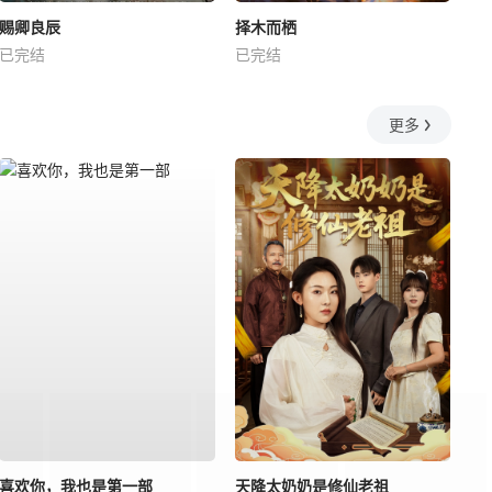
赐卿良辰
择木而栖
已完结
已完结
更多
喜欢你，我也是第一部
天降太奶奶是修仙老祖