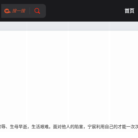
首页
搜一搜
辱、生母早逝，生活艰难。面对他人的陷害，宁宸利用自己的才能一次次