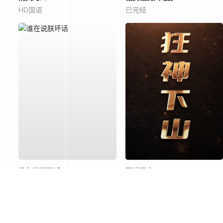
HD国语
已完结
谁在说朕坏话
狂神下山
已完结
已完结
茶杯狐cupfox所有内容均来自互联网分享站点所提供的公开引用资源，未提供