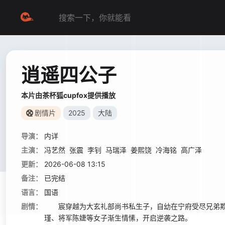
逍遥四公子
本片由茶杯狐cupfox提供播放
剧情片
2025
大陆
导演：
内详
主演：
冯艺然
张震
李钊
马瑞泽
姜熙饶
冷海铭
高广泽
更新：
2026-06-08 13:15
备注：
已完结
语言：
国语
剧情：
宸穿越为大玄礼部尚书私生子，自幼在宁府受尽兄弟欺
瑾、将军陈婕等女子渐生情愫，开启逆袭之路。