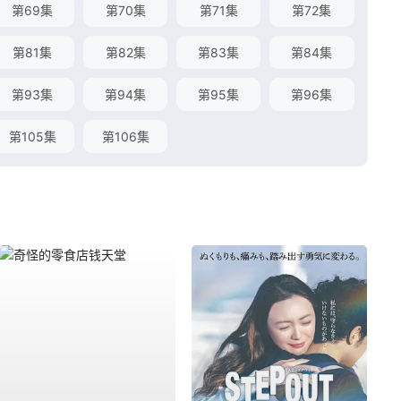
第69集
第70集
第71集
第72集
第81集
第82集
第83集
第84集
第93集
第94集
第95集
第96集
第105集
第106集