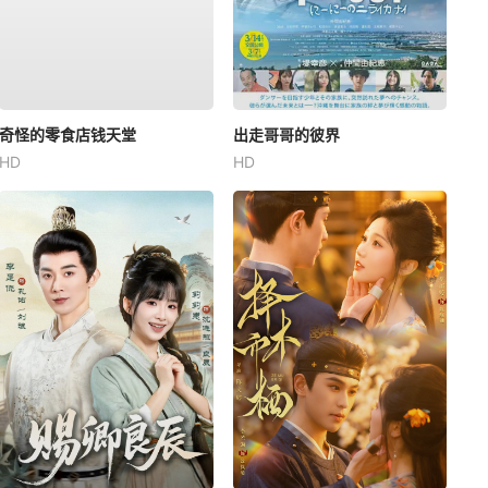
奇怪的零食店钱天堂
出走哥哥的彼界
HD
HD