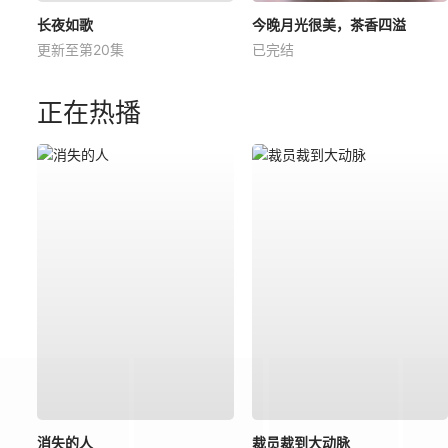
长夜如歌
今晚月光很美，茶香四溢
更新至第20集
已完结
正在热播
消失的人
裁员裁到大动脉