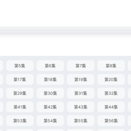
第5集
第6集
第7集
第8集
第17集
第18集
第19集
第20集
第29集
第30集
第31集
第32集
第41集
第42集
第43集
第44集
第53集
第54集
第55集
第56集