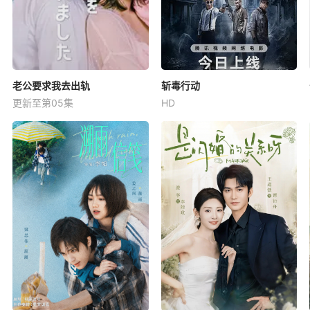
老公要求我去出轨
斩毒行动
更新至第05集
HD