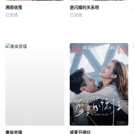
溯雨信笺
是闪婚的关系呀
已完结
已完结
墨染宫墙
盛夏芬德拉