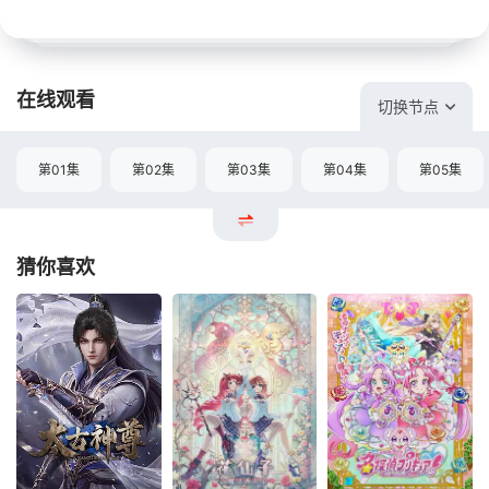
在线观看
切换节点
第01集
第02集
第03集
第04集
第05集
猜你喜欢