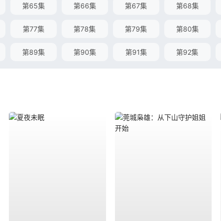
第65集
第66集
第67集
第68集
第77集
第78集
第79集
第80集
第89集
第90集
第91集
第92集