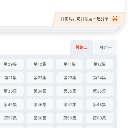
好影片，与好朋友一起分享
线路二
线路一
第09集
第10集
第11集
第12集
第21集
第22集
第23集
第24集
第33集
第34集
第35集
第36集
第45集
第46集
第47集
第48集
第57集
第58集
第59集
第60集