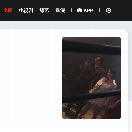
电影
电视剧
综艺
动漫
APP