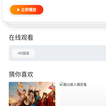
立即播放
在线观看
HD国语
猜你喜欢