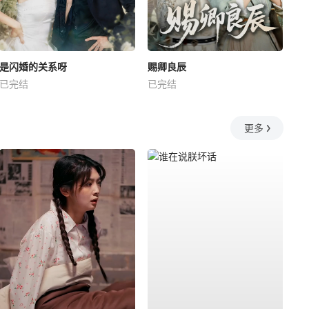
是闪婚的关系呀
赐卿良辰
已完结
已完结
更多