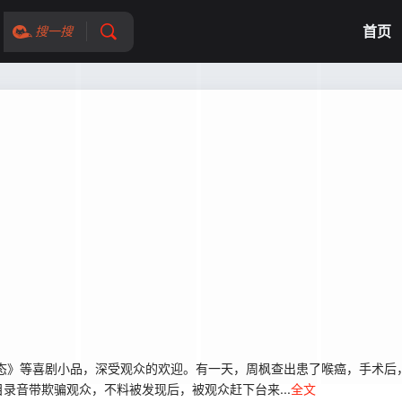
首页
搜一搜
态》等喜剧小品，深受观众的欢迎。有一天，周枫查出患了喉癌，手术后
录音带欺骗观众，不料被发现后，被观众赶下台来...
全文