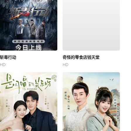
斩毒行动
奇怪的零食店钱天堂
HD
HD